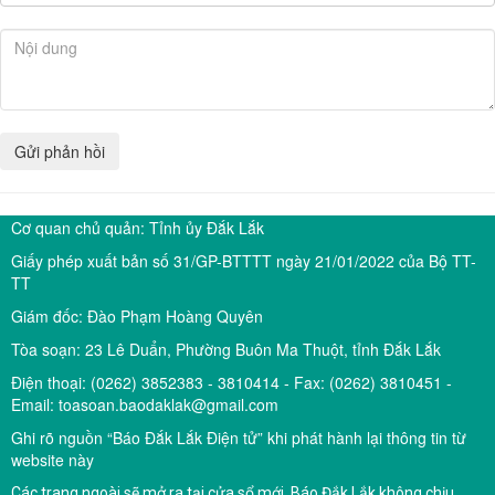
Cơ quan chủ quản: Tỉnh ủy Đắk Lắk
Giấy phép xuất bản số 31/GP-BTTTT ngày 21/01/2022 của Bộ TT-
TT
Giám đốc: Đào Phạm Hoàng Quyên
Tòa soạn: 23 Lê Duẩn, Phường Buôn Ma Thuột, tỉnh Đắk Lắk
Điện thoại: (0262) 3852383 - 3810414 - Fax: (0262) 3810451 -
Email: toasoan.baodaklak@gmail.com
Ghi rõ nguồn “Báo Đắk Lắk Điện tử” khi phát hành lại thông tin từ
website này
Các trang ngoài sẽ mở ra tại cửa sổ mới. Báo Đắk Lắk không chịu