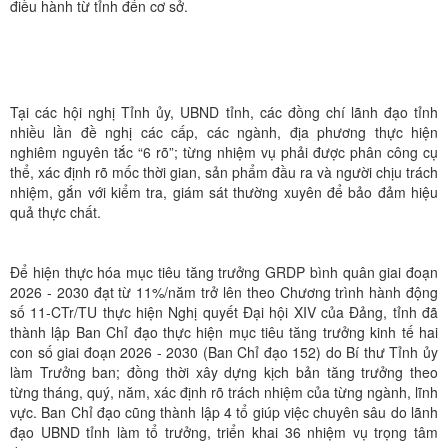
điều hành từ tỉnh đến cơ sở.
Tại các hội nghị Tỉnh ủy, UBND tỉnh, các đồng chí lãnh đạo tỉnh
nhiều lần đề nghị các cấp, các ngành, địa phương thực hiện
nghiêm nguyên tắc “6 rõ”; từng nhiệm vụ phải được phân công cụ
thể, xác định rõ mốc thời gian, sản phẩm đầu ra và người chịu trách
nhiệm, gắn với kiểm tra, giám sát thường xuyên để bảo đảm hiệu
quả thực chất.
Để hiện thực hóa mục tiêu tăng trưởng GRDP bình quân giai đoạn
2026 - 2030 đạt từ 11%/năm trở lên theo Chương trình hành động
số 11-CTr/TU thực hiện Nghị quyết Đại hội XIV của Đảng, tỉnh đã
thành lập Ban Chỉ đạo thực hiện mục tiêu tăng trưởng kinh tế hai
con số giai đoạn 2026 - 2030 (Ban Chỉ đạo 152) do Bí thư Tỉnh ủy
làm Trưởng ban; đồng thời xây dựng kịch bản tăng trưởng theo
từng tháng, quý, năm, xác định rõ trách nhiệm của từng ngành, lĩnh
vực. Ban Chỉ đạo cũng thành lập 4 tổ giúp việc chuyên sâu do lãnh
đạo UBND tỉnh làm tổ trưởng, triển khai 36 nhiệm vụ trọng tâm
được giao.