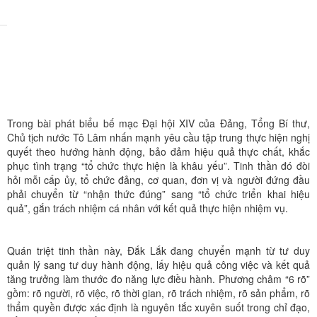
Trong bài phát biểu bế mạc Đại hội XIV của Đảng, Tổng Bí thư,
Chủ tịch nước Tô Lâm nhấn mạnh yêu cầu tập trung thực hiện nghị
quyết theo hướng hành động, bảo đảm hiệu quả thực chất, khắc
phục tình trạng “tổ chức thực hiện là khâu yếu”. Tinh thần đó đòi
hỏi mỗi cấp ủy, tổ chức đảng, cơ quan, đơn vị và người đứng đầu
phải chuyển từ “nhận thức đúng” sang “tổ chức triển khai hiệu
quả”, gắn trách nhiệm cá nhân với kết quả thực hiện nhiệm vụ.
Quán triệt tinh thần này, Đắk Lắk đang chuyển mạnh từ tư duy
quản lý sang tư duy hành động, lấy hiệu quả công việc và kết quả
tăng trưởng làm thước đo năng lực điều hành. Phương châm “6 rõ”
gồm: rõ người, rõ việc, rõ thời gian, rõ trách nhiệm, rõ sản phẩm, rõ
thẩm quyền được xác định là nguyên tắc xuyên suốt trong chỉ đạo,