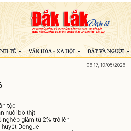
INH TẾ
VĂN HÓA - XÃ HỘI
ĐẤT VÀ NGƯỜI
06:17, 10/05/2026
6
dân tộc
n nuôi bò thịt
ộ nghèo giảm từ 2% trở lên
ất huyết Dengue