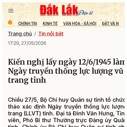
CHÍNH TRỊ
KINH TẾ
VĂN HÓA - XÃ HỘI
ĐẤT VÀ NGƯỜ
Trang chủ
Tin nổi bật
17:29, 27/05/2026
Kiến nghị lấy ngày 12/6/1945 làm
Ngày truyền thống lực lượng vũ
trang tỉnh
Chiều 27/5, Bộ Chỉ huy Quân sự tỉnh tổ chức
thảo xác định Ngày truyền thống lực lượn
trang (LLVT) tỉnh. Đại tá Đinh Văn Hưng, Tỉn
viên, Phó Bí thư Thường trực Đảng ủy Quâ