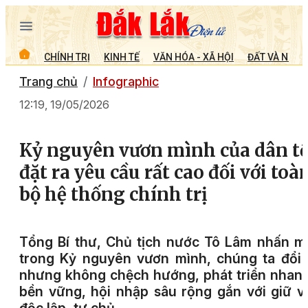
CHÍNH TRỊ
KINH TẾ
VĂN HÓA - XÃ HỘI
ĐẤT VÀ NGƯỜ
Trang chủ
Infographic
12:19, 19/05/2026
Kỷ nguyên vươn mình của dân t
đặt ra yêu cầu rất cao đối với toà
bộ hệ thống chính trị
Tổng Bí thư, Chủ tịch nước Tô Lâm nhấn 
trong Kỷ nguyên vươn mình, chúng ta đổi
nhưng không chệch hướng, phát triển nhan
bền vững, hội nhập sâu rộng gắn với giữ 