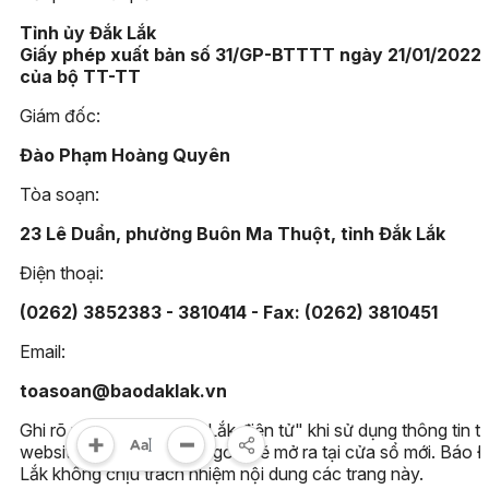
Tỉnh ủy Đắk Lắk
Giấy phép xuất bản số 31/GP-BTTTT ngày 21/01/2022
của bộ TT-TT
Giám đốc:
Đào Phạm Hoàng Quyên
Tòa soạn:
23 Lê Duẩn, phường Buôn Ma Thuột, tỉnh Đắk Lắk
Điện thoại:
(0262) 3852383 - 3810414 - Fax: (0262) 3810451
Email:
toasoan@baodaklak.vn
Ghi rõ nguồn "Báo Đắk Lắk điện tử" khi sử dụng thông tin t
website này. Các trang ngoài sẽ mở ra tại cửa sổ mới. Báo 
Lắk không chịu trách nhiệm nội dung các trang này.