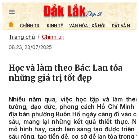
CHÍNH TRỊ
KINH TẾ
VĂN HÓA - XÃ HỘI
ĐẤT VÀ NGƯỜ
Trang chủ
Chính trị
08:23, 23/07/2025
Học và làm theo Bác: Lan tỏa
những giá trị tốt đẹp
N
hiều năm qua, việc học tập và làm theo
tưởng, đạo đức, phong cách Hồ Chí Minh 
địa bàn phường Buôn Hồ ngày càng đi vào c
sâu, mang lại những kết quả thiết thực. N
mô hình hay, cách làm sáng tạo được triển 
sâu rộng, tạo tiền đề, cơ sở để lan tỏa trong 