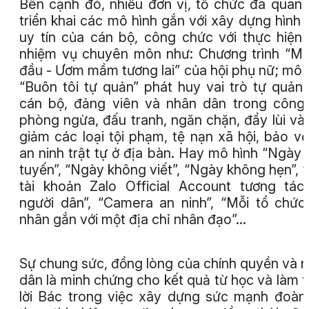
Bên cạnh đó, nhiều đơn vị, tổ chức đã quan
triển khai các mô hình gắn với xây dựng hình 
uy tín của cán bộ, công chức với thực hiện
nhiệm vụ chuyên môn như: Chương trình “M
đầu - Ươm mầm tương lai” của hội phụ nữ; mô 
“Buôn tôi tự quản” phát huy vai trò tự quản
cán bộ, đảng viên và nhân dân trong công
phòng ngừa, đấu tranh, ngăn chặn, đẩy lùi và
giảm các loại tội phạm, tệ nạn xã hội, bảo vệ
an ninh trật tự ở địa bàn. Hay mô hình “Ngày 
tuyến”, “Ngày không viết”, “Ngày không hẹn”, 
tài khoản Zalo Official Account tương tác
người dân”, “Camera an ninh”, “Mỗi tổ chức
nhân gắn với một địa chỉ nhân đạo”...
Sự chung sức, đồng lòng của chính quyền và 
dân là minh chứng cho kết quả từ học và làm 
lời Bác trong việc xây dựng sức mạnh đoàn