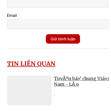
Email
Gửi bình luận
TIN LIÊN QUAN
TuyĂªn bá»‘ chung Viá»‡
Nam - LĂ o
,