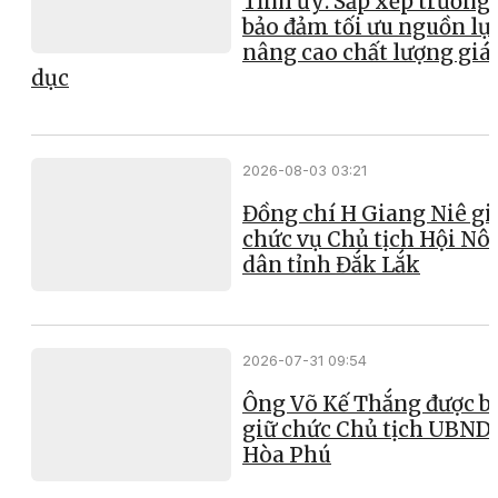
Tỉnh ủy: Sắp xếp trường 
bảo đảm tối ưu nguồn lực
nâng cao chất lượng giá
dục
2026-08-03 03:21
Đồng chí H Giang Niê gi
chức vụ Chủ tịch Hội Nô
dân tỉnh Đắk Lắk
2026-07-31 09:54
Ông Võ Kế Thắng được b
giữ chức Chủ tịch UBND
Hòa Phú