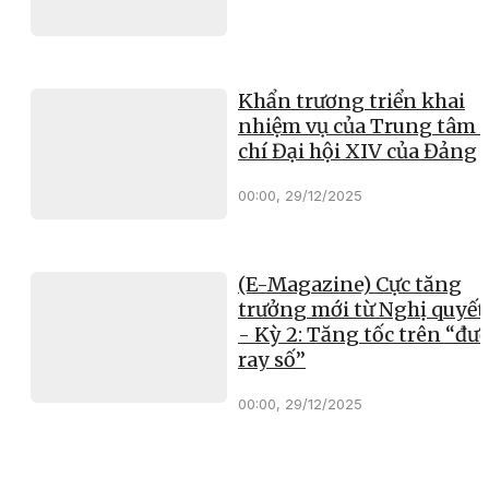
Khẩn trương triển khai
nhiệm vụ của Trung tâm 
chí Đại hội XIV của Đảng
00:00, 29/12/2025
(E-Magazine) Cực tăng
trưởng mới từ Nghị quyết
- Kỳ 2: Tăng tốc trên “đư
ray số”
00:00, 29/12/2025